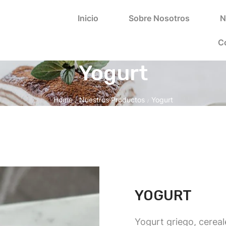
Inicio
Sobre Nosotros
N
C
Yogurt
Home
Nuestros Productos
Yogurt
/
/
YOGURT
Yogurt griego, cereal