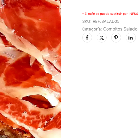
* El café se puede sustituir por IN
SKU:
REF.SALAD05
Combitos Salado
Categoría: