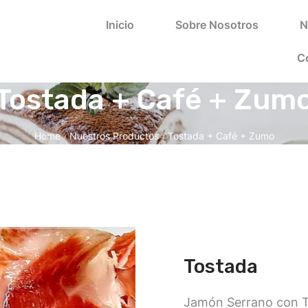
Inicio
Sobre Nosotros
N
C
Tostada + Café + Zum
Home
Nuestros Productos
Tostada + Café + Zumo
/
/
Tostada
Jamón Serrano con T