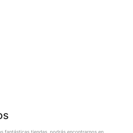
os
s fantásticas tiendas, podrás encontrarnos en