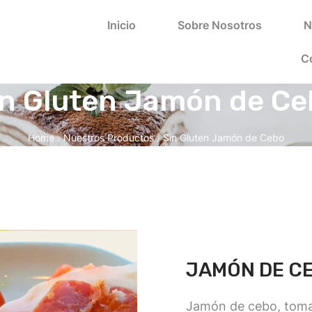
Inicio
Sobre Nosotros
N
C
in Gluten Jamón de Ce
Home
Nuestros Productos
Sin Gluten Jamón de Cebo
/
/
JAMÓN DE C
Jamón de cebo, tomat