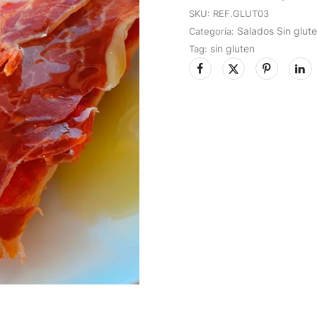
SKU:
REF.GLUT03
Salados Sin glut
Categoría:
sin gluten
Tag: