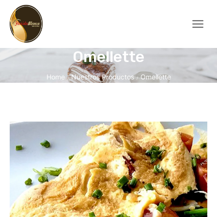
Omellette
Home
Nuestros Productos
Omellette
/
/