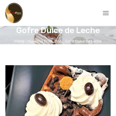
Gofre Dulce de Leche
Home
Nuestros Productos
Gofre Dulce de Leche
/
/