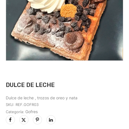
DULCE DE LECHE
Dulce de leche , trozos de oreo y nata
SKU:
REF.GOFR03
Gofres
Categoría: