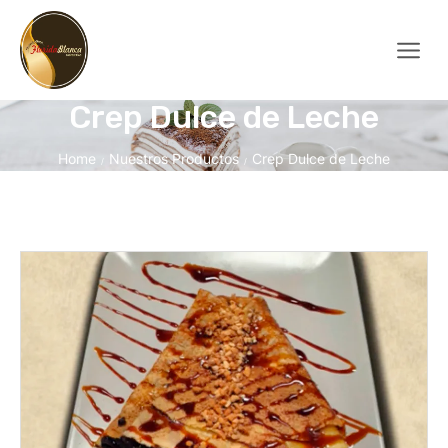
Crep Dulce de Leche
Home
Nuestros Productos
Crep Dulce de Leche
/
/