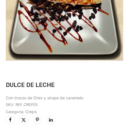
DULCE DE LECHE
Con trozos de Oreo y sirope de caramelo
SKU:
REF.CREP05
Creps
Categoría: