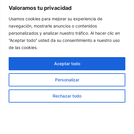
Valoramos tu privacidad
ENLACES DIRECTOS
Usamos cookies para mejorar su experiencia de
Inicio
navegación, mostrarle anuncios o contenidos
Quienes Somos
personalizados y analizar nuestro tráfico. Al hacer clic en
“Aceptar todo” usted da su consentimiento a nuestro uso
Nuestra carta
de las cookies.
Contacto
Aceptar todo
CATEGORÍAS
Personalizar
Bocadillos
ES
Combitos Dulces
Rechazar todo
Combitos Salados
Sin Gluten
INFORMATION